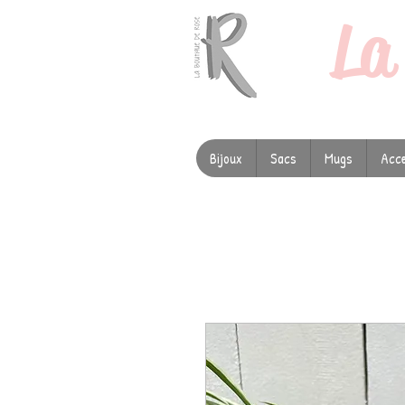
L
Bijoux
Sacs
Mugs
Acce