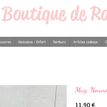
a
Boutique de R
ssoires
Naissance - Enfant
Senteurs
Articles cadeaux
C
Mug: Nounou
Prix
11,90 €