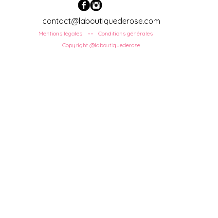
contact@laboutiquederose.com
Mentions légales
Conditions
générales
--
Copyright @laboutiquederose