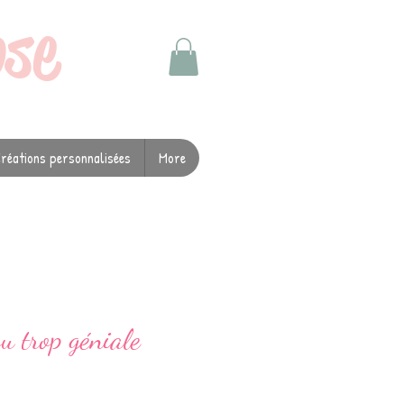
ose
réations personnalisées
More
 trop géniale