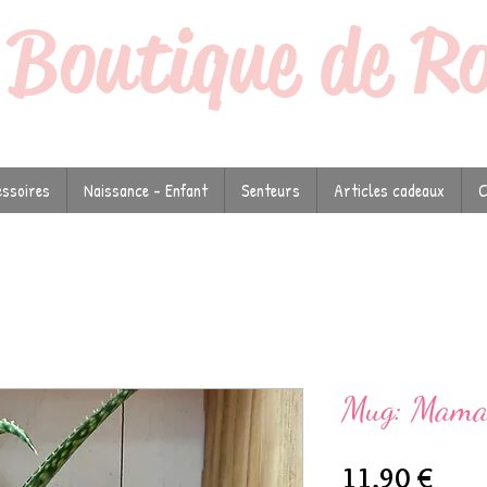
a
Boutique de R
ssoires
Naissance - Enfant
Senteurs
Articles cadeaux
C
Mug: Maman
Prix
11,90 €