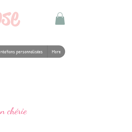
ose
réations personnalisées
More
 chérie