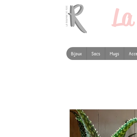
L
Bijoux
Sacs
Mugs
Acce