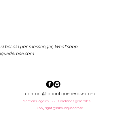
 si besoin par messenger, What'sapp
tiquederose.com
contact@laboutiquederose.com
Mentions légales
Conditions
générales
--
Copyright @laboutiquederose