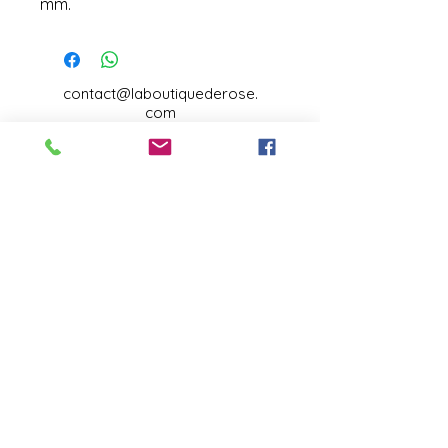
mm.
contact@laboutiquederose.
com
Mentions légales
--
Conditions
générales
Copyright @laboutiquederose