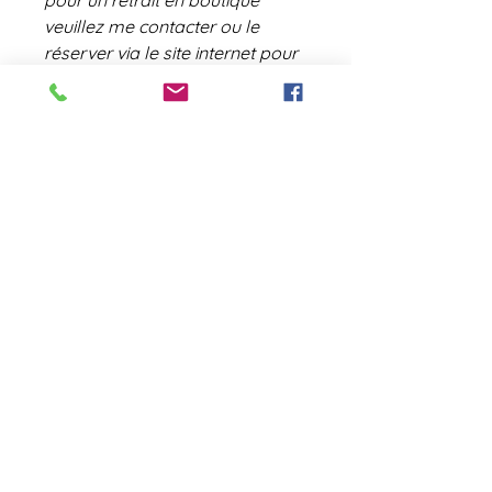
pour un retrait en boutique
veuillez me contacter ou le
réserver via le site internet pour
le lendemain ou sur lendemain
selon l'activité en boutique.
contact@laboutiquederose.
com
Mentions légales
--
Conditions
générales
Copyright @laboutiquederose