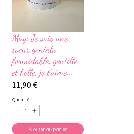
Mug: Je suis une
soeur géniale,
formidable, gentille
et belle, je t'aime...
Prix
11,90 €
Quantité
*
Ajouter au panier