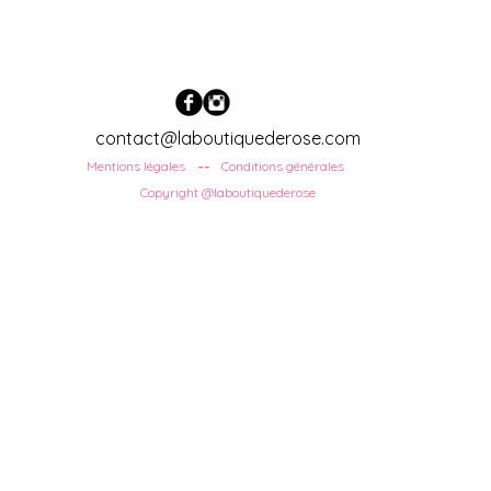
contact@laboutiquederose.com
Mentions légales
Conditions
générales
--
Copyright @laboutiquederose