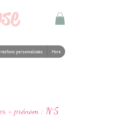
ose
réations personnalisées
More
er + prénom : N°5