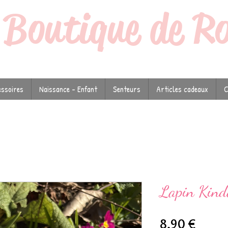
a
Boutique de R
ssoires
Naissance - Enfant
Senteurs
Articles cadeaux
C
Lapin Kind
Prix
8,90 €