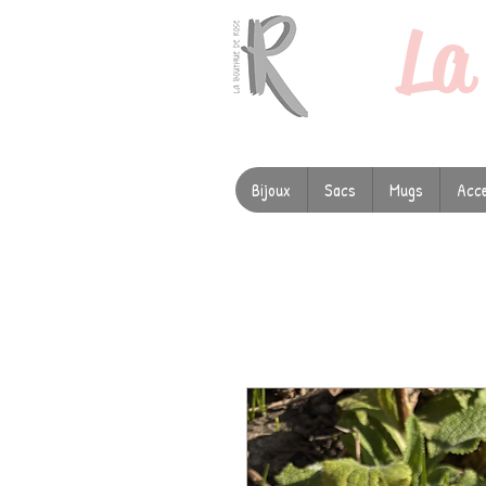
L
Bijoux
Sacs
Mugs
Acce