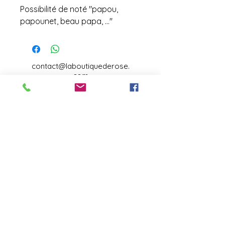
Possibilité de noté "papou,
papounet, beau papa, ..."
contact@laboutiquederose.
com
Mentions légales
--
Conditions
générales
Copyright @laboutiquederose