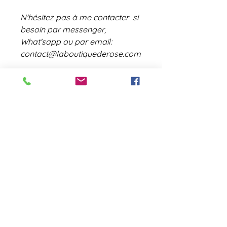
N'hésitez pas à me contacter si
besoin par messenger,
What'sapp ou par email:
contact@laboutiquederose.com
Les cadres sont dispo en bois
clair (comme sur la photo), en
blanc ou noir
contact@laboutiquederose.
com
Mentions légales
--
Conditions
générales