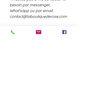
besoin par messenger,
What'sapp ou par email:
contact@laboutiquederose.com
Les cadres sont dispo en bois
clair (comme sur la photo), en
blanc ou noir ou marron foncé
contact@laboutiquederose.
com
Mentions légales
--
Conditions
générales
Copyright @laboutiquederose