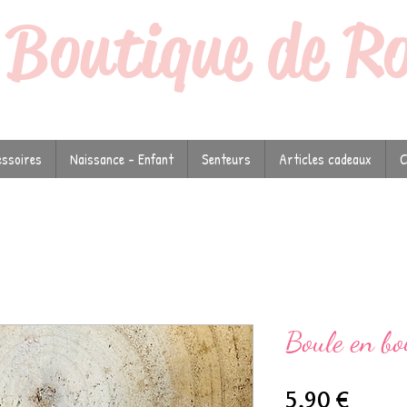
a
Boutique de R
ssoires
Naissance - Enfant
Senteurs
Articles cadeaux
C
Boule en bo
Prix
5,90 €