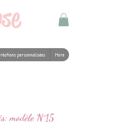
ose
réations personnalisées
More
is: modèle N°15