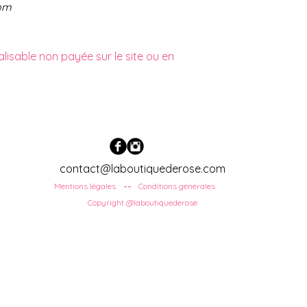
om
sable non payée sur le site ou en
contact@laboutiquederose.com
Mentions légales
Conditions
générales
--
Copyright @laboutiquederose