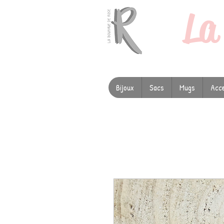
L
Bijoux
Sacs
Mugs
Acce