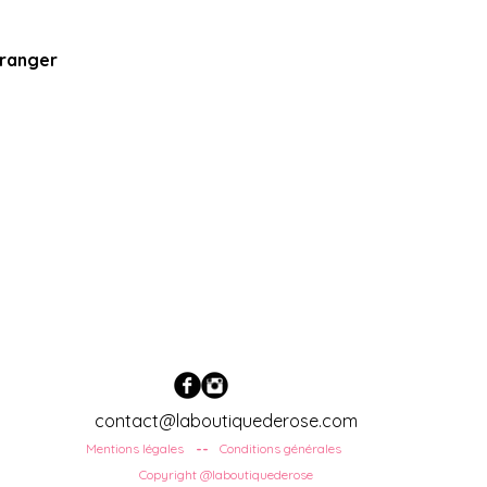
Oranger
contact@laboutiquederose.com
Mentions légales
Conditions
générales
--
Copyright @laboutiquederose