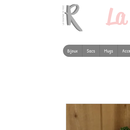
L
Bijoux
Sacs
Mugs
Acce