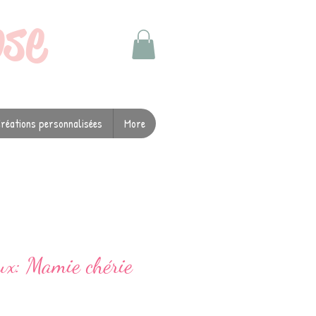
ose
réations personnalisées
More
oux: Mamie chérie