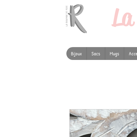
L
Bijoux
Sacs
Mugs
Acce