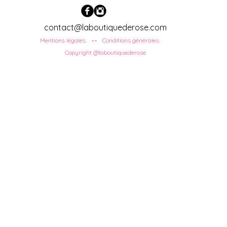
contact@laboutiquederose.com
Mentions légales
Conditions
générales
--
Copyright @laboutiquederose