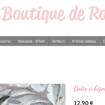
a
Boutique de R
ssoires
Naissance - Enfant
Senteurs
Articles cadeaux
C
Boîte à bij
Prix
12,90 €